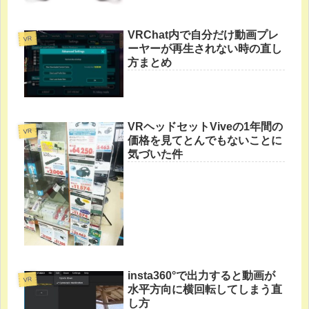
VRChat内で自分だけ動画プレ
VR
ーヤーが再生されない時の直し
方まとめ
VRヘッドセットViveの1年間の
VR
価格を見てとんでもないことに
気づいた件
insta360°で出力すると動画が
VR
水平方向に横回転してしまう直
し方