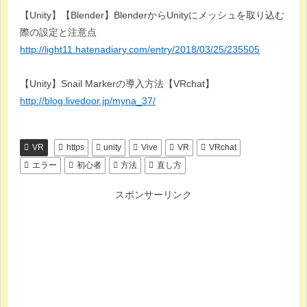
【Unity】【Blender】BlenderからUnityにメッシュを取り込む
際の設定と注意点
http://light11.hatenadiary.com/entry/2018/03/25/235505
【Unity】Snail Markerの導入方法【VRchat】
http://blog.livedoor.jp/myna_37/
VR
https
unity
Vive
VR
VRchat
エラー
初心者
方法
直し方
スポンサーリンク