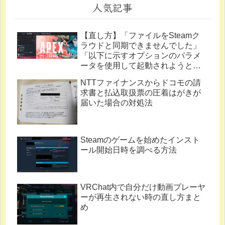
人気記事
【直し方】「ファイルをSteamク
ラウドと同期できませんでした」
「以下に示すオプションのパラメ
ータを使用して起動されようとし
ています。」
NTTファイナンスからドコモの請
求書と払込取扱票の圧着はがきが
届いた場合の対処法
Steamのゲームを始めたインスト
ール開始日時を調べる方法
VRChat内で自分だけ動画プレーヤ
ーが再生されない時の直し方まと
め