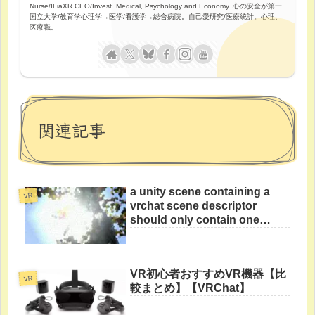
Nurse/ILiaXR CEO/Invest. Medical, Psychology and Economy. 心の安全が第一.
国立大学/教育学心理学→医学/看護学→総合病院。自己愛研究/医療統計。心理、
医療職。
関連記事
a unity scene containing a
VR
vrchat scene descriptor
should only contain one
scene descriptorsのエラー
VR初心者おすすめVR機器【比
VR
較まとめ】【VRChat】