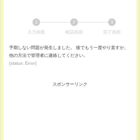
1
2
3
現
現
現
入力画面
確認画面
完了画面
在
在
在
表
表
表
予期しない問題が発生しました。 後でもう一度やり直すか、
示
示
示
他の方法で管理者に連絡してください。
さ
さ
さ
(status: Error)
れ
れ
れ
て
て
て
スポンサーリンク
い
い
い
る
る
る
画
画
画
面
面
面
で
で
で
す。
す。
す。