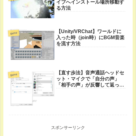
イブへインストール場所移動す
る方法
【Unity/VRChat】ワールドに
game
入った時（join時）にBGM音楽
を流す方法
【直す歩法】音声通話ヘッドセ
game
ット・マイクで「自分の声」
「相手の声」が反響して返って
くる
スポンサーリンク