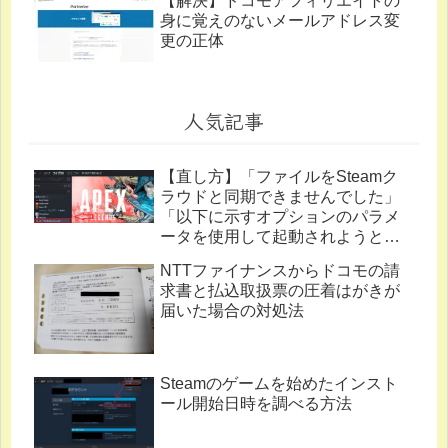
【解決】ドコモアフィリエイトの
身に覚えのないメールアドレス変
更の正体
人気記事
【直し方】「ファイルをSteamク
ラウドと同期できませんでした」
「以下に示すオプションのパラメ
ータを使用して起動されようとし
ています。」
NTTファイナンスからドコモの請
求書と払込取扱票の圧着はがきが
届いた場合の対処法
Steamのゲームを始めたインスト
ール開始日時を調べる方法