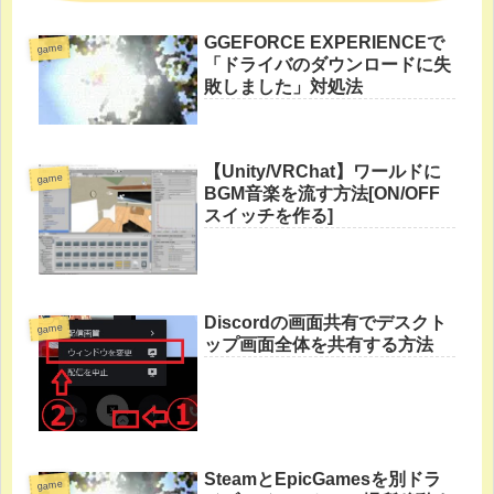
GGEFORCE EXPERIENCEで
game
「ドライバのダウンロードに失
敗しました」対処法
【Unity/VRChat】ワールドに
game
BGM音楽を流す方法[ON/OFF
スイッチを作る]
Discordの画面共有でデスクト
game
ップ画面全体を共有する方法
SteamとEpicGamesを別ドラ
game