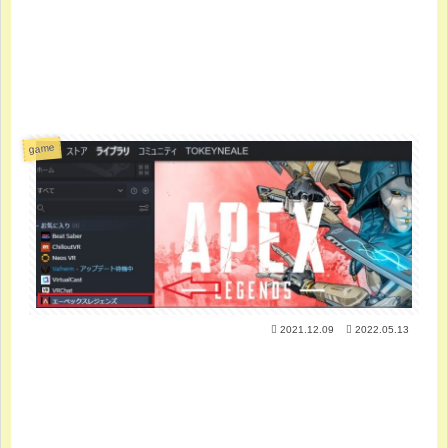
game
2021.12.09
2022.05.13