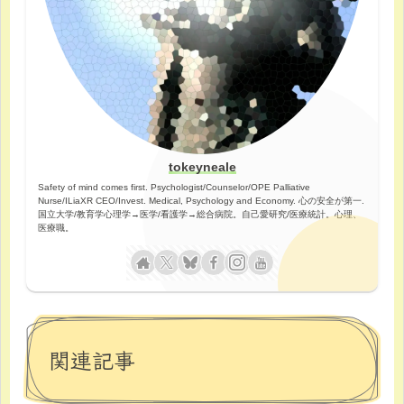
tokeyneale
Safety of mind comes first. Psychologist/Counselor/OPE Palliative
Nurse/ILiaXR CEO/Invest. Medical, Psychology and Economy. 心の安全が第一.
国立大学/教育学心理学→医学/看護学→総合病院。自己愛研究/医療統計。心理、
医療職。
関連記事