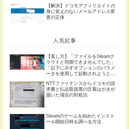
【解決】ドコモアフィリエイトの
身に覚えのないメールアドレス変
更の正体
人気記事
【直し方】「ファイルをSteamク
ラウドと同期できませんでした」
「以下に示すオプションのパラメ
ータを使用して起動されようとし
ています。」
NTTファイナンスからドコモの請
求書と払込取扱票の圧着はがきが
届いた場合の対処法
Steamのゲームを始めたインスト
ール開始日時を調べる方法