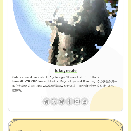
tokeyneale
Safety of mind comes first. Psychologist/Counselor/OPE Palliative
Nurse/ILiaXR CEO/Invest. Medical, Psychology and Economy. 心の安全が第一.
国立大学/教育学心理学→医学/看護学→総合病院。自己愛研究/医療統計。心理、
医療職。