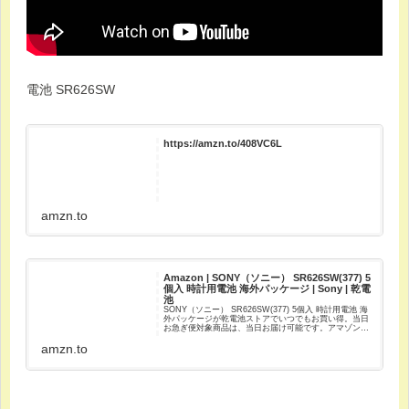
電池 SR626SW
https://amzn.to/408VC6L
amzn.to
Amazon | SONY（ソニー） SR626SW(377) 5
個入 時計用電池 海外パッケージ | Sony | 乾電
池
SONY（ソニー） SR626SW(377) 5個入 時計用電池 海
外パッケージが乾電池ストアでいつでもお買い得。当日
お急ぎ便対象商品は、当日お届け可能です。アマゾン配
送商品は、通常配送無料（一部除く）。
amzn.to