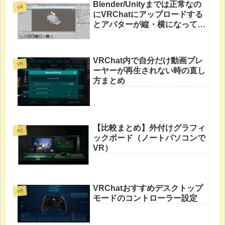
Blender/Unityまでは正常なの
VR
にVRChatにアップロードする
とアバターが縦・横になってし
まう直し方
VRChat内で自分だけ動画プレ
VR
ーヤーが再生されない時の直し
方まとめ
【比較まとめ】外付けグラフィ
PC
ックボード（ノートパソコンで
VR）
VRChatおすすめデスクトップ
VR
モードのコントローラー設定