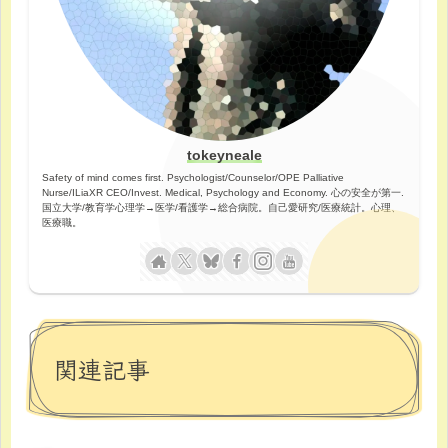
tokeyneale
Safety of mind comes first. Psychologist/Counselor/OPE Palliative
Nurse/ILiaXR CEO/Invest. Medical, Psychology and Economy. 心の安全が第一.
国立大学/教育学心理学→医学/看護学→総合病院。自己愛研究/医療統計。心理、
医療職。
関連記事