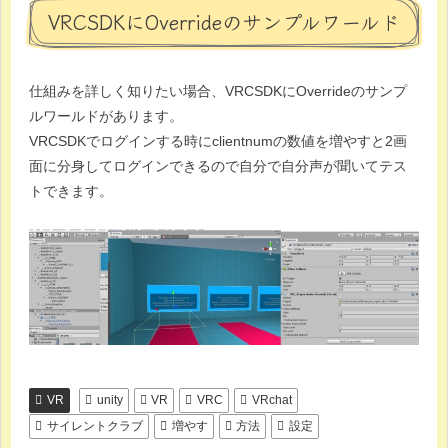
VRCSDKにOverrideのサンプルワールド
仕組みを詳しく知りたい場合、VRCSDKにOverrideのサンプ
ルワールドがあります。
VRCSDKでログインする時にclientnumの数値を増やすと2画
面に分身してログインできるので自分で自分声が聞いてテス
トできます。
VR
unity
VR
VRC
VRchat
サイレントクラブ
増やす
方法
設定