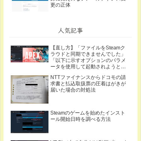
更の正体
人気記事
【直し方】「ファイルをSteamク
ラウドと同期できませんでした」
「以下に示すオプションのパラメ
ータを使用して起動されようとし
ています。」
NTTファイナンスからドコモの請
求書と払込取扱票の圧着はがきが
届いた場合の対処法
Steamのゲームを始めたインスト
ール開始日時を調べる方法