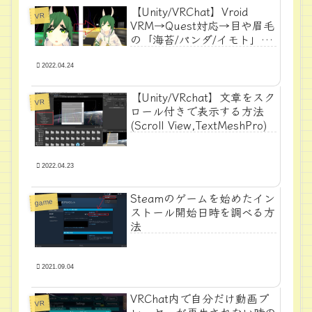
【Unity/VRChat】Vroid
VR
VRM→Quest対応→目や眉毛
の「海苔/パンダ/イモト」を
直す方法
2022.04.24
【Unity/VRchat】文章をスク
VR
ロール付きで表示する方法
(Scroll View,TextMeshPro)
2022.04.23
Steamのゲームを始めたイン
game
ストール開始日時を調べる方
法
2021.09.04
VRChat内で自分だけ動画プ
VR