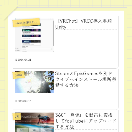
【VRChat】VRCC導入手順
I
nternet-Site-Howto
Unity
2024.04.21
SteamとEpicGamesを別ド
game
ライブへインストール場所移
動する方法
2023.03.16
360°「画像」を動画に変換
VR
してYouTubeにアップロード
する方法