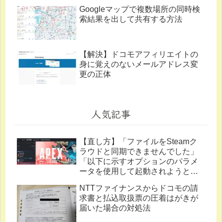
Googleマップで複数場所の同時検
索結果を出して共有する方法
【解決】ドコモアフィリエイトの
身に覚えのないメールアドレス変
更の正体
人気記事
【直し方】「ファイルをSteamク
ラウドと同期できませんでした」
「以下に示すオプションのパラメ
ータを使用して起動されようとし
ています。」
NTTファイナンスからドコモの請
求書と払込取扱票の圧着はがきが
届いた場合の対処法