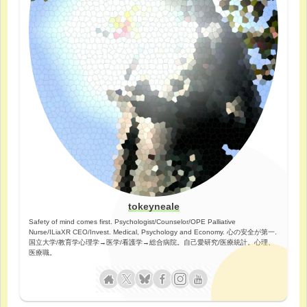
tokeyneale
Safety of mind comes first. Psychologist/Counselor/OPE Palliative
Nurse/ILiaXR CEO/Invest. Medical, Psychology and Economy. 心の安全が第一.
国立大学/教育学心理学→医学/看護学→総合病院。自己愛研究/医療統計。心理、
医療職。