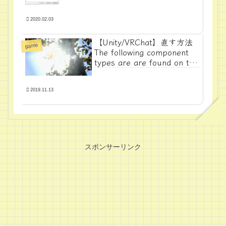
2020.02.03
【Unity/VRChat】直す方法
game
The following component
types are are found on the
Avatar and will be removed
by the client:〇〇
2019.11.13
スポンサーリンク