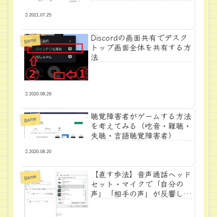
discount
2021.07.25
Discordの画面共有でデスク
game
トップ画面全体を共有する方
法
2020.08.29
聴覚障害者がゲームする方法
game
を考えてみる（吃音・難聴・
失聴・言語聴覚障害者）
2020.08.20
【直す歩法】音声通話ヘッド
game
セット・マイクで「自分の
声」「相手の声」が反響して
返ってくる