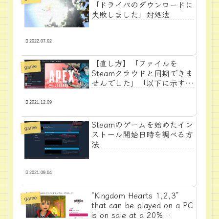
「ドライバのダウンロードに
失敗しました」対処法
2022.07.02
【直し方】「ファイルを
game
Steamクラウドと同期できま
せんでした」「以下に示すオ
プションのパラメータを使用
して起動されようとしていま
2021.12.09
す。」
Steamのゲームを始めたイン
game
ストール開始日時を調べる方
法
2021.09.04
“Kingdom Hearts 1,2,3”
game
that can be played on a PC
is on sale at a 20%