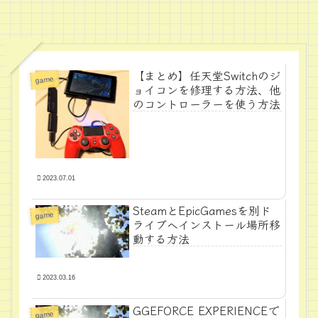
【まとめ】任天堂Switchのジ
game
ョイコンを修理する方法、他
のコントローラーを使う方法
2023.07.01
SteamとEpicGamesを別ド
game
ライブへインストール場所移
動する方法
2023.03.16
GGEFORCE EXPERIENCEで
game