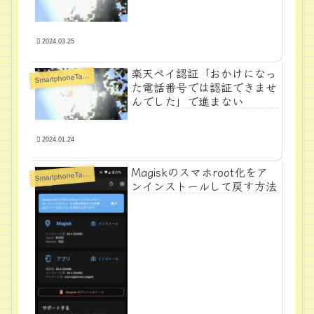
2024.03.25
楽天ペイ認証「おかけになっ
S
martphoneTabletPC
た電話番号では認証できませ
んでした」で進まない
2024.01.24
Magiskのスマホroot化をア
S
martphoneTabletPC
ンインストールして戻す方法