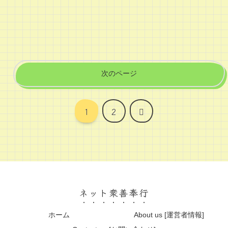
次のページ
次
1
2
へ
ネット衆善奉行
ホーム
About us [運営者情報]