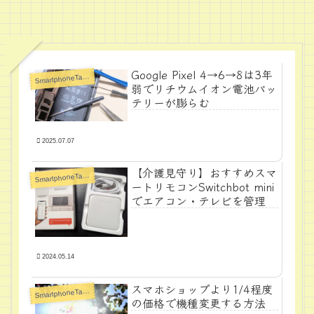
Google Pixel 4→6→8は3年
S
martphoneTabletPC
弱でリチウムイオン電池バッ
テリーが膨らむ
2025.07.07
【介護見守り】おすすめスマ
S
martphoneTabletPC
ートリモコンSwitchbot mini
でエアコン・テレビを管理
2024.05.14
スマホショップより1/4程度
S
martphoneTabletPC
の価格で機種変更する方法