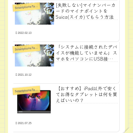
[失敗しない]マイナンバーカ
S
martphoneTabletPC
ードのマイナポイントを
Suica(スイカ)でもらう方法
2022.02.13
「システムに接続されたデバ
S
martphoneTabletPC
イスが機能していません」ス
マホをパソコンにUSB接続エ
ラー解決法
2021.10.12
【おすすめ】iPad以外で安く
S
martphoneTabletPC
てお得なタブレットは何を買
えばいいの？
2021.07.25