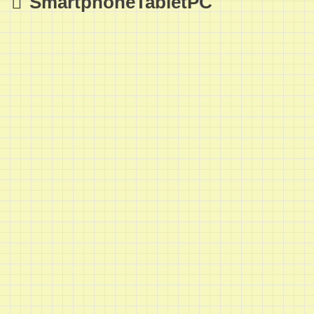
SmartphoneTabletPC