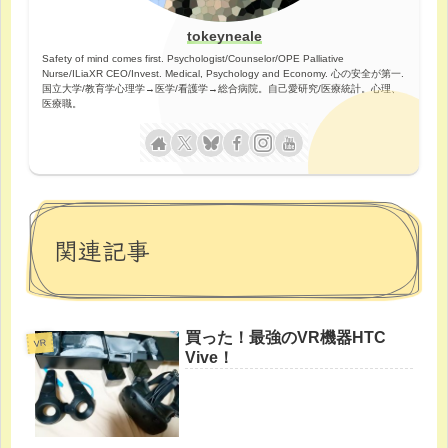
tokeyneale
Safety of mind comes first. Psychologist/Counselor/OPE Palliative
Nurse/ILiaXR CEO/Invest. Medical, Psychology and Economy. 心の安全が第一.
国立大学/教育学心理学→医学/看護学→総合病院。自己愛研究/医療統計。心理、
医療職。
関連記事
買った！最強のVR機器HTC
VR
Vive！