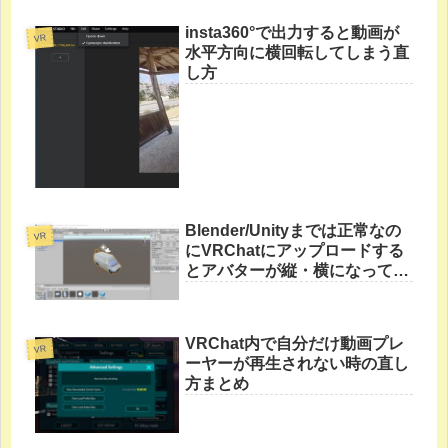
insta360°で出力すると動画が
VR
水平方向に横回転してしまう直
し方
Blender/Unityまでは正常なの
VR
にVRChatにアップロードする
とアバターが縦・横になってし
まう直し方
VRChat内で自分だけ動画プレ
VR
ーヤーが再生されない時の直し
方まとめ