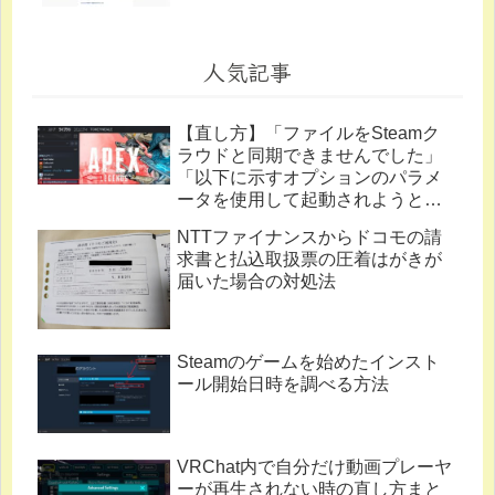
人気記事
【直し方】「ファイルをSteamク
ラウドと同期できませんでした」
「以下に示すオプションのパラメ
ータを使用して起動されようとし
ています。」
NTTファイナンスからドコモの請
求書と払込取扱票の圧着はがきが
届いた場合の対処法
Steamのゲームを始めたインスト
ール開始日時を調べる方法
VRChat内で自分だけ動画プレーヤ
ーが再生されない時の直し方まと