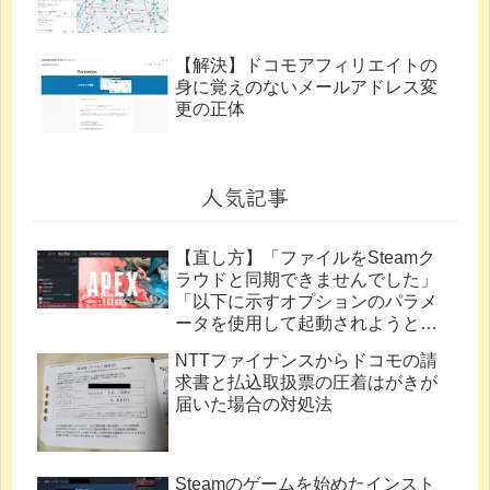
【解決】ドコモアフィリエイトの
身に覚えのないメールアドレス変
更の正体
人気記事
【直し方】「ファイルをSteamク
ラウドと同期できませんでした」
「以下に示すオプションのパラメ
ータを使用して起動されようとし
ています。」
NTTファイナンスからドコモの請
求書と払込取扱票の圧着はがきが
届いた場合の対処法
Steamのゲームを始めたインスト