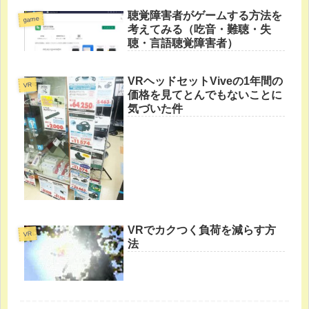
聴覚障害者がゲームする方法を
game
考えてみる（吃音・難聴・失
聴・言語聴覚障害者）
VRヘッドセットViveの1年間の
VR
価格を見てとんでもないことに
気づいた件
VRでカクつく負荷を減らす方
VR
法