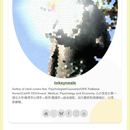
tokeyneale
Safety of mind comes first. Psychologist/Counselor/OPE Palliative
Nurse/ILiaXR CEO/Invest. Medical, Psychology and Economy. 心の安全が第一.
国立大学/教育学心理学→医学/看護学→総合病院。自己愛研究/医療統計。心理、
医療職。