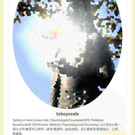
tokeyneale
Safety of mind comes first. Psychologist/Counselor/OPE Palliative
Nurse/ILiaXR CEO/Invest. Medical, Psychology and Economy. 心の安全が第一.
国立大学/教育学心理学→医学/看護学→総合病院。自己愛研究/医療統計。心理、
医療職。