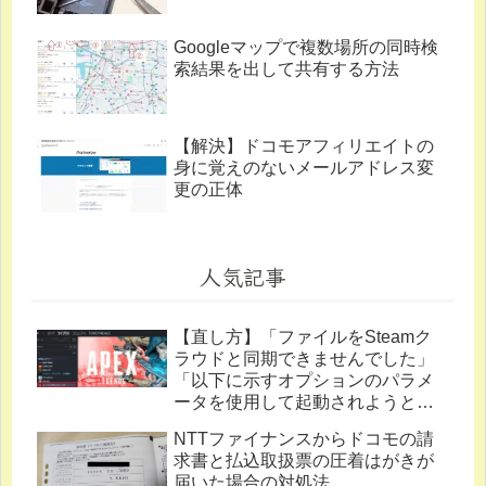
Googleマップで複数場所の同時検
索結果を出して共有する方法
【解決】ドコモアフィリエイトの
身に覚えのないメールアドレス変
更の正体
人気記事
【直し方】「ファイルをSteamク
ラウドと同期できませんでした」
「以下に示すオプションのパラメ
ータを使用して起動されようとし
ています。」
NTTファイナンスからドコモの請
求書と払込取扱票の圧着はがきが
届いた場合の対処法