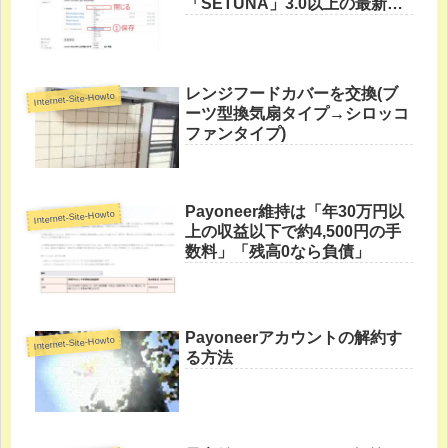
「SETUNA」3.0以上の最新版
を使う方法
レンジフードカバーを交換(ブ
Internet-Site-Howto
ーツ型換気扇タイプ→シロッコ
ファンタイプ)
Payoneer維持は「年30万円以
Internet-Site-Howto
上の収益以下で約4,500円の手
数料」「残高0なら負債」
Payoneerアカウントの解約す
Internet-Site-Howto
る方法