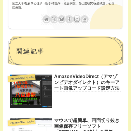
国立大学/教育学心理学→医学/看護学→総合病院。自己愛研究/医療統計。心理、
医療職。
関連記事
AmazonVideoDirect（アマゾ
Internet-Site-Howto
ンビデオダイレクト）のキーア
ート画像アップロード設定方法
マウスで超簡単、画面切り抜き
Internet-Site-Howto
画像保存フリーソフト