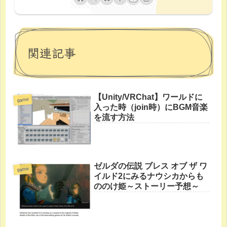
関連記事
【Unity/VRChat】ワールドに
game
入った時（join時）にBGM音楽
を流す方法
ゼルダの伝説 ブレス オブ ザ ワ
game
イルド2にみるナウシカからも
ののけ姫～ストーリー予想～