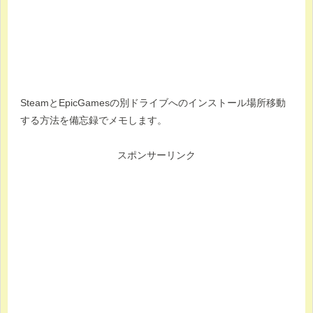
SteamとEpicGamesの別ドライブへのインストール場所移動
する方法を備忘録でメモします。
スポンサーリンク