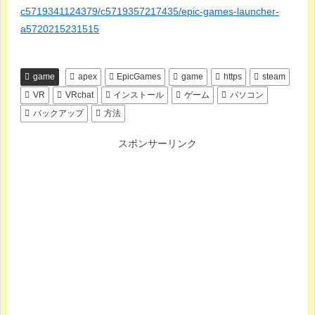
c5719341124379/c5719357217435/epic-games-launcher-
a5720215231515
game
apex
EpicGames
game
https
steam
VR
VRchat
インストール
ゲーム
パソコン
バックアップ
方法
スポンサーリンク