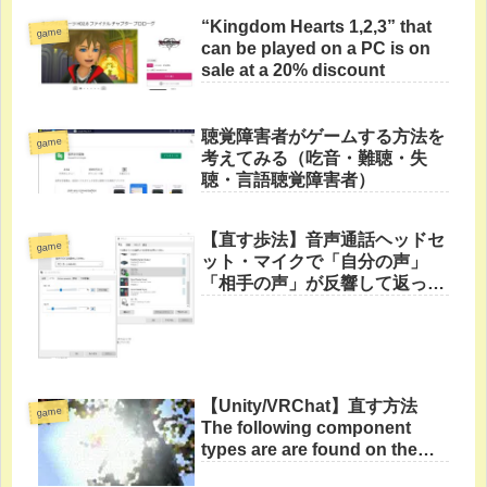
“Kingdom Hearts 1,2,3” that
game
can be played on a PC is on
sale at a 20% discount
聴覚障害者がゲームする方法を
game
考えてみる（吃音・難聴・失
聴・言語聴覚障害者）
【直す歩法】音声通話ヘッドセ
game
ット・マイクで「自分の声」
「相手の声」が反響して返って
くる
【Unity/VRChat】直す方法
game
The following component
types are are found on the
Avatar and will be removed by