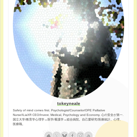
tokeyneale
Safety of mind comes first. Psychologist/Counselor/OPE Palliative
Nurse/ILiaXR CEO/Invest. Medical, Psychology and Economy. 心の安全が第一.
国立大学/教育学心理学→医学/看護学→総合病院。自己愛研究/医療統計。心理、
医療職。