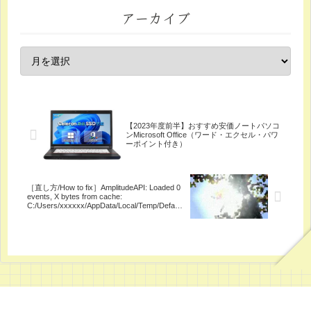
アーカイブ
【2023年度前半】おすすめ安価ノートパソコ
ンMicrosoft Office（ワード・エクセル・パワ
ーポイント付き）
［直し方/How to fix］AmplitudeAPI: Loaded 0
events, X bytes from cache:
C:/Users/xxxxxx/AppData/Local/Temp/Default
Company/xxxxxx\amplitude.cache
[xxxxxxxxxxxxxxx] W [HTTPRequest]:
Null/empty value for header: Content-Type