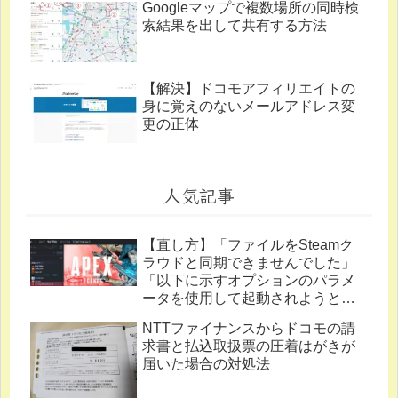
Googleマップで複数場所の同時検
索結果を出して共有する方法
【解決】ドコモアフィリエイトの
身に覚えのないメールアドレス変
更の正体
人気記事
【直し方】「ファイルをSteamク
ラウドと同期できませんでした」
「以下に示すオプションのパラメ
ータを使用して起動されようとし
ています。」
NTTファイナンスからドコモの請
求書と払込取扱票の圧着はがきが
届いた場合の対処法