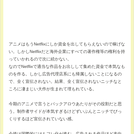
アニメはもうNetflixにしか資金を出してもらえないので稼げな
い。しかしNetflixだと海外企業にすべての著作権等の権利を持
っていかれるので次に続かない。
なのでNetflixで適当な作品をお出しして集めた資金で本気なも
のを作る。しかし広告代理店系にも帰属しないことになるの
で、全く宣伝されない。結果、全く宣伝されないニッチなと
ころに凄まじい大作が生まれて埋もれている。
今期のアニメで言うとバックアロウあたりがその役割だと思
う。制作者サイドが本気すぎるけどずいぶんとニッチでびっ
くりするほど宣伝されていない感。
今後は国際的にけもフレ化が進む。広告される作品ほど表向