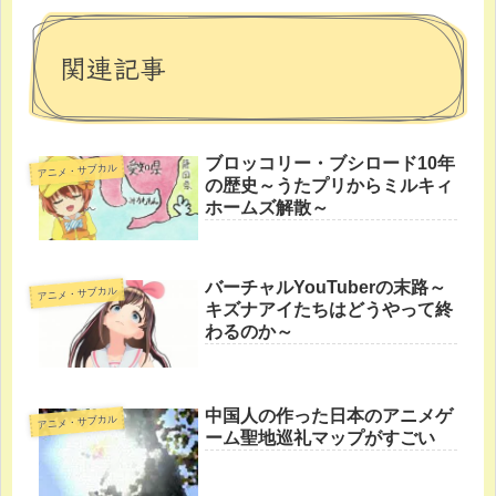
関連記事
ブロッコリー・ブシロード10年
アニメ・サブカル
の歴史～うたプリからミルキィ
ホームズ解散～
バーチャルYouTuberの末路～
アニメ・サブカル
キズナアイたちはどうやって終
わるのか～
中国人の作った日本のアニメゲ
アニメ・サブカル
ーム聖地巡礼マップがすごい