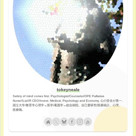
tokeyneale
Safety of mind comes first. Psychologist/Counselor/OPE Palliative
Nurse/ILiaXR CEO/Invest. Medical, Psychology and Economy. 心の安全が第一.
国立大学/教育学心理学→医学/看護学→総合病院。自己愛研究/医療統計。心理、
医療職。