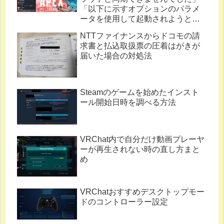
「以下に示すオプションのパラメ
ータを使用して起動されようとし
ています。」
NTTファイナンスからドコモの請
求書と払込取扱票の圧着はがきが
届いた場合の対処法
Steamのゲームを始めたインスト
ール開始日時を調べる方法
VRChat内で自分だけ動画プレーヤ
ーが再生されない時の直し方まと
め
VRChatおすすめデスクトップモー
ドのコントローラー設定