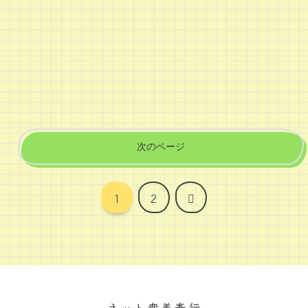
次のページ
次
1
2
へ
ネット衆善奉行