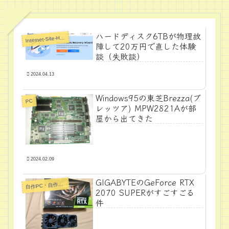
ハードディスク6TBが物理故
I
nternet-Site-Howto
障して20万円で直した体験
談（失敗談）
2024.04.13
Windows95の東芝Brezza(ブ
PC
レッツア) MPW2821Aが部
屋から出てきた
2024.02.09
GIGABYTEのGeForce RTX
自
作PC・自作パーツ
2070 SUPERがすごすごる
件