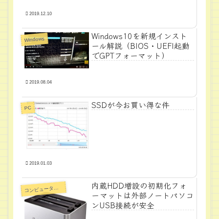
2019.12.10
Windows10を新規インスト
Windows
ール解説（BIOS・UEFI起動
でGPTフォーマット）
2019.08.04
SSDが今お買い得な件
PC
2019.01.03
内蔵HDD増設の初期化フォ
ンピュータ周辺機器
コ
ーマットは外部ノートパソコ
ンUSB接続が安全