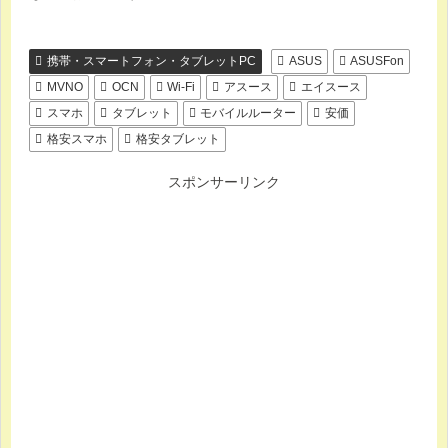
携帯・スマートフォン・タブレットPC
ASUS
ASUSFon
MVNO
OCN
Wi-Fi
アスース
エイスース
スマホ
タブレット
モバイルルーター
安価
格安スマホ
格安タブレット
スポンサーリンク