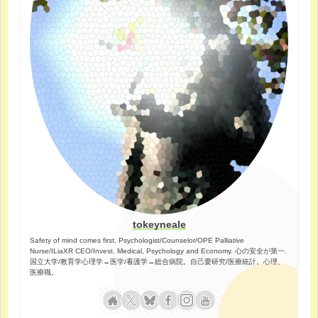
tokeyneale
Safety of mind comes first. Psychologist/Counselor/OPE Palliative
Nurse/ILiaXR CEO/Invest. Medical, Psychology and Economy. 心の安全が第一.
国立大学/教育学心理学→医学/看護学→総合病院。自己愛研究/医療統計。心理、
医療職。