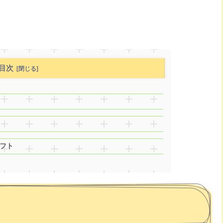
目次
フト