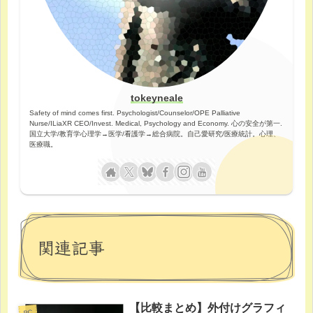
tokeyneale
Safety of mind comes first. Psychologist/Counselor/OPE Palliative
Nurse/ILiaXR CEO/Invest. Medical, Psychology and Economy. 心の安全が第一.
国立大学/教育学心理学→医学/看護学→総合病院。自己愛研究/医療統計。心理、
医療職。
関連記事
【比較まとめ】外付けグラフィ
PC