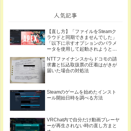
人気記事
【直し方】「ファイルをSteamク
ラウドと同期できませんでした」
「以下に示すオプションのパラメ
ータを使用して起動されようとし
ています。」
NTTファイナンスからドコモの請
求書と払込取扱票の圧着はがきが
届いた場合の対処法
Steamのゲームを始めたインスト
ール開始日時を調べる方法
VRChat内で自分だけ動画プレーヤ
ーが再生されない時の直し方まと