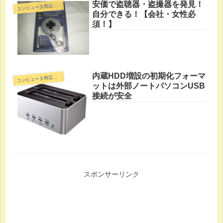
安価で盗聴器・盗撮器を発見！
コ
ンピュータ周辺機器
自分できる！【会社・女性必
須！】
内蔵HDD増設の初期化フォーマ
コ
ンピュータ周辺機器
ットは外部ノートパソコンUSB
接続が安全
スポンサーリンク