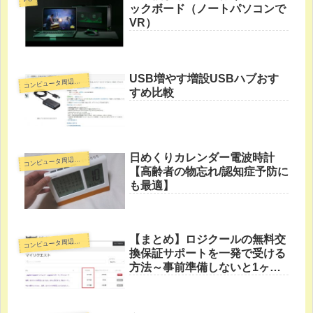
ックボード（ノートパソコンで
VR）
USB増やす増設USBハブおす
コ
ンピュータ周辺機器
すめ比較
日めくりカレンダー電波時計
コ
ンピュータ周辺機器
【高齢者の物忘れ/認知症予防に
も最適】
【まとめ】ロジクールの無料交
コ
ンピュータ周辺機器
換保証サポートを一発で受ける
方法～事前準備しないと1ヶ月
かかる～