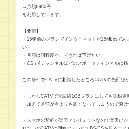
→月額8980円
を利用しています。
【要望】
・15年前のプランでインターネットが25Mbpsで
い）
・月額は同程度か、できれば下げたい。
・CSで4チャンネルほどのスポーツチャンネルは残
この条件でCATVに相談したところCATVの光回線
・しかしCATVで光回線1GBプランにしても契約
→加えて月額が今よりも高くなってしまうので避け
・スマホの契約が楽天アンリミットなので楽天ひか
せたいがCATVの回線のテレビでBS/CSを見るこ