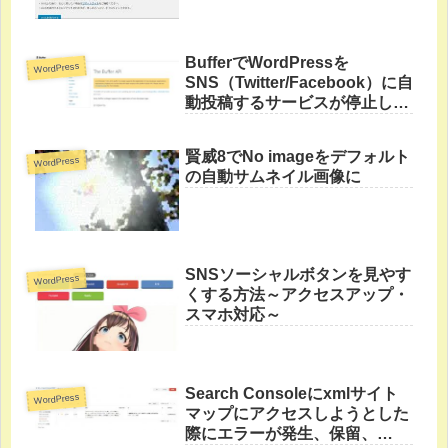
BufferでWordPressを
WordPress
SNS（Twitter/Facebook）に自
動投稿するサービスが停止して
いた件
賢威8でNo imageをデフォルト
WordPress
の自動サムネイル画像に
SNSソーシャルボタンを見やす
WordPress
くする方法～アクセスアップ・
スマホ対応～
Search Consoleにxmlサイト
WordPress
マップにアクセスしようとした
際にエラーが発生、保留、