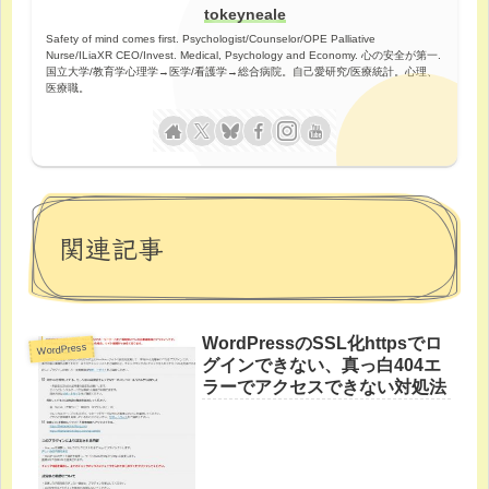
tokeyneale
Safety of mind comes first. Psychologist/Counselor/OPE Palliative
Nurse/ILiaXR CEO/Invest. Medical, Psychology and Economy. 心の安全が第一.
国立大学/教育学心理学→医学/看護学→総合病院。自己愛研究/医療統計。心理、
医療職。
関連記事
WordPressのSSL化httpsでロ
WordPress
グインできない、真っ白404エ
ラーでアクセスできない対処法