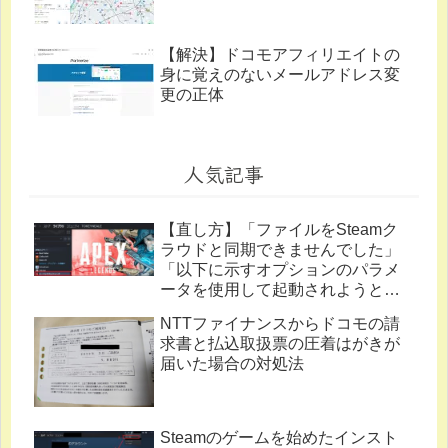
【解決】ドコモアフィリエイトの
身に覚えのないメールアドレス変
更の正体
人気記事
【直し方】「ファイルをSteamク
ラウドと同期できませんでした」
「以下に示すオプションのパラメ
ータを使用して起動されようとし
ています。」
NTTファイナンスからドコモの請
求書と払込取扱票の圧着はがきが
届いた場合の対処法
Steamのゲームを始めたインスト