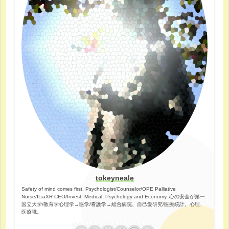
tokeyneale
Safety of mind comes first. Psychologist/Counselor/OPE Palliative
Nurse/ILiaXR CEO/Invest. Medical, Psychology and Economy. 心の安全が第一.
国立大学/教育学心理学→医学/看護学→総合病院。自己愛研究/医療統計。心理、
医療職。