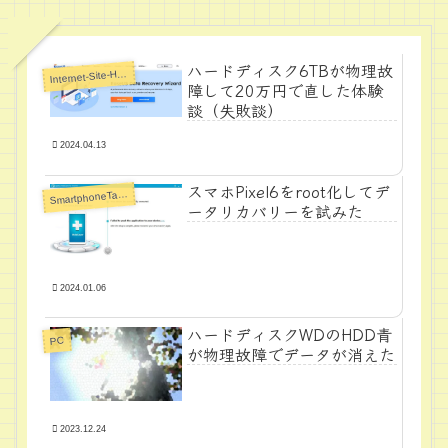
ハードディスク6TBが物理故
I
nternet-Site-Howto
障して20万円で直した体験
談（失敗談）
2024.04.13
スマホPixel6をroot化してデ
S
martphoneTabletPC
ータリカバリーを試みた
2024.01.06
ハードディスクWDのHDD青
PC
が物理故障でデータが消えた
2023.12.24