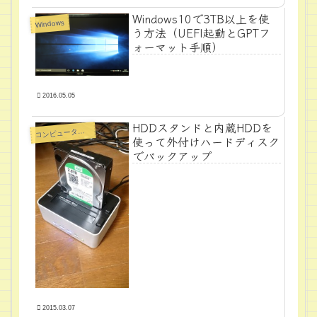
Windows10で3TB以上を使
Windows
う方法（UEFI起動とGPTフ
ォーマット手順）
2016.05.05
HDDスタンドと内蔵HDDを
ンピュータ周辺機器
コ
使って外付けハードディスク
でバックアップ
2015.03.07