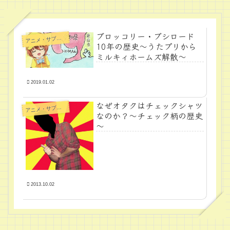
ブロッコリー・ブシロード
ア
ニメ・サブカル
10年の歴史～うたプリから
ミルキィホームズ解散～
2019.01.02
なぜオタクはチェックシャツ
ア
ニメ・サブカル
なのか？～チェック柄の歴史
～
2013.10.02