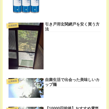
引き戸用玄関網戸を安く買う方
日用雑貨
法
自粛生活で出会った美味しいカ
日用雑貨
ップ麺
【10000円前後】おすすめ電気