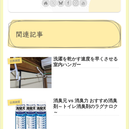
関連記事
洗濯を乾かす速度を早くさせる
日用雑貨
室内ハンガー
消臭元 vs 消臭力 おすすめ消臭
日用雑貨
剤～トイレ消臭剤のラグナロク
～