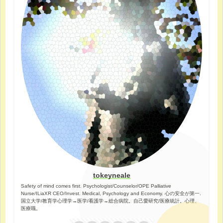
tokeyneale
Safety of mind comes first. Psychologist/Counselor/OPE Palliative
Nurse/ILiaXR CEO/Invest. Medical, Psychology and Economy. 心の安全が第一.
国立大学/教育学心理学→医学/看護学→総合病院。自己愛研究/医療統計。心理、
医療職。