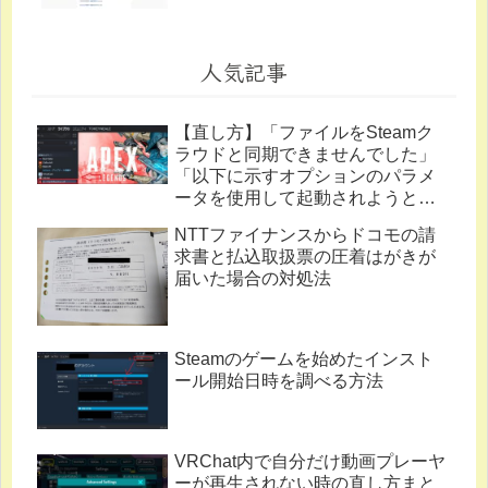
人気記事
【直し方】「ファイルをSteamク
ラウドと同期できませんでした」
「以下に示すオプションのパラメ
ータを使用して起動されようとし
ています。」
NTTファイナンスからドコモの請
求書と払込取扱票の圧着はがきが
届いた場合の対処法
Steamのゲームを始めたインスト
ール開始日時を調べる方法
VRChat内で自分だけ動画プレーヤ
ーが再生されない時の直し方まと