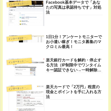
Facebook基本データで「あな
イ
ンターネット・裏技
たの写真は承認待ちです」対処
法
1日1分！アンケートモニターで
イ
ンターネット・裏技
お小遣い稼ぎ！モニタ募集のマ
クロミル最高！
楽天銀行カードを解約・停止す
イ
ンターネット・裏技
る方法（IP制限中でワンタイム
キー認証できない→一時解除す
る方法）
楽天カードで「2万円」程度の
イ
ンターネット・裏技
現金とポイントを手に入れる方
法