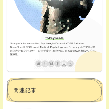
tokeyneale
Safety of mind comes first. Psychologist/Counselor/OPE Palliative
Nurse/ILiaXR CEO/Invest. Medical, Psychology and Economy. 心の安全が第一.
国立大学/教育学心理学→医学/看護学→総合病院。自己愛研究/医療統計。心理、
医療職。
関連記事