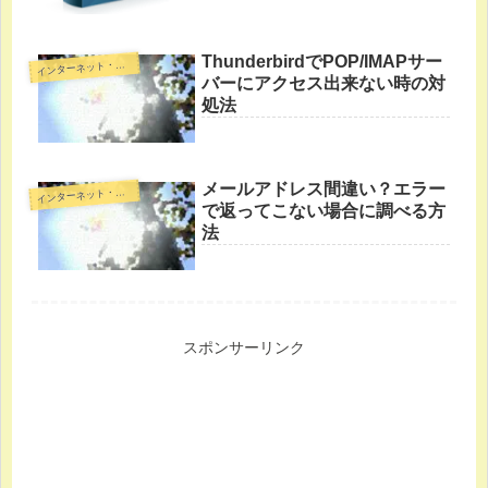
ThunderbirdでPOP/IMAPサー
イ
ンターネット・裏技
バーにアクセス出来ない時の対
処法
メールアドレス間違い？エラー
イ
ンターネット・裏技
で返ってこない場合に調べる方
法
スポンサーリンク