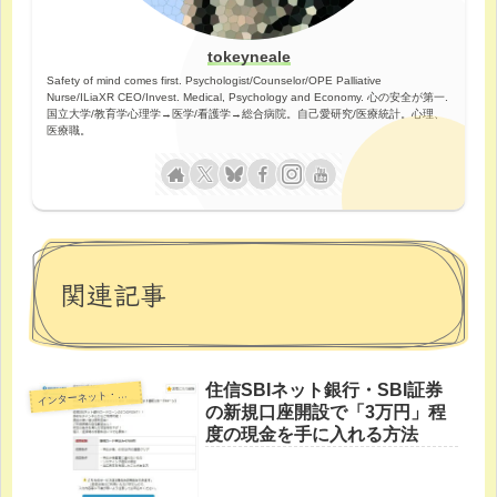
tokeyneale
Safety of mind comes first. Psychologist/Counselor/OPE Palliative
Nurse/ILiaXR CEO/Invest. Medical, Psychology and Economy. 心の安全が第一.
国立大学/教育学心理学→医学/看護学→総合病院。自己愛研究/医療統計。心理、
医療職。
関連記事
住信SBIネット銀行・SBI証券
イ
ンターネット・裏技
の新規口座開設で「3万円」程
度の現金を手に入れる方法