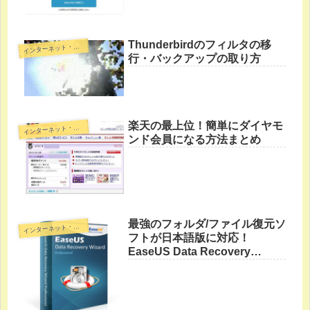
Thunderbirdのフィルタの移
イ
ンターネット・裏技
行・バックアップの取り方
楽天の最上位！簡単にダイヤモ
イ
ンターネット・裏技
ンド会員になる方法まとめ
最強のフォルダ/ファイル復元ソ
イ
ンターネット・裏技
フトが日本語版に対応！
EaseUS Data Recovery
Wizard Pro！