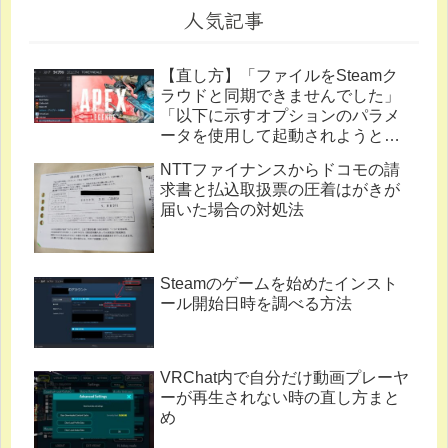
人気記事
【直し方】「ファイルをSteamク
ラウドと同期できませんでした」
「以下に示すオプションのパラメ
ータを使用して起動されようとし
ています。」
NTTファイナンスからドコモの請
求書と払込取扱票の圧着はがきが
届いた場合の対処法
Steamのゲームを始めたインスト
ール開始日時を調べる方法
VRChat内で自分だけ動画プレーヤ
ーが再生されない時の直し方まと
め