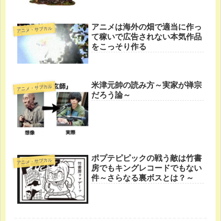
アニメは海外の畑で適当に作っ
アニメ・サブカル
て稼いで広告されない本気作品
をこっそり作る
米津元帥の読み方～実家が禅宗
アニメ・サブカル
だろう論～
ポプテピピックの戦う敵は竹書
アニメ・サブカル
房でもキングレコードでもない
件～さらなる裏ボスとは？～