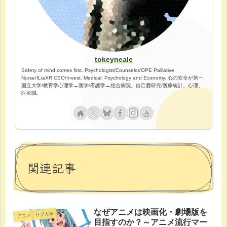
tokeyneale
Safety of mind comes first. Psychologist/Counselor/OPE Palliative
Nurse/ILiaXR CEO/Invest. Medical, Psychology and Economy. 心の安全が第一.
国立大学/教育学心理学→医学/看護学→総合病院。自己愛研究/医療統計。心理、
医療職。
関連記事
なぜアニメは映画化・劇場版を
アニメ・サブカル
目指すのか？～アニメ流行マー