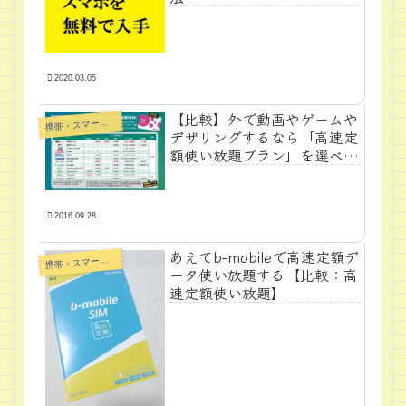
2020.03.05
【比較】外で動画やゲームや
帯・スマートフォン・タブレットPC
携
デザリングするなら「高速定
額使い放題プラン」を選べ！
【格安スマホ】
2016.09.28
あえてb-mobileで高速定額デ
帯・スマートフォン・タブレットPC
携
ータ使い放題する【比較：高
速定額使い放題】