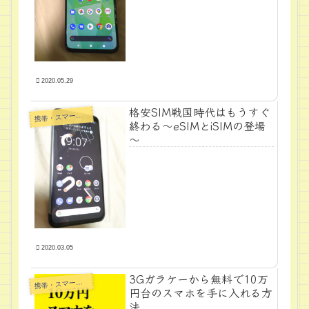
2020.05.29
格安SIM戦国時代はもうすぐ
帯・スマートフォン・タブレットPC
携
終わる～eSIMとiSIMの登場
～
2020.03.05
3Gガラケーから無料で10万
帯・スマートフォン・タブレットPC
携
円台のスマホを手に入れる方
法