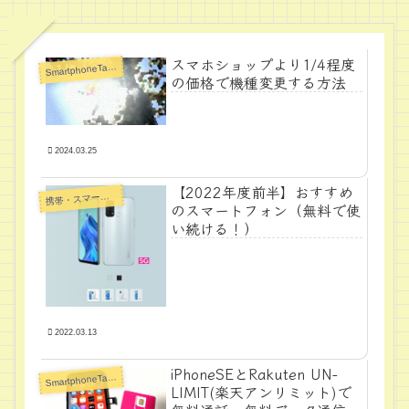
スマホショップより1/4程度
S
martphoneTabletPC
の価格で機種変更する方法
2024.03.25
【2022年度前半】おすすめ
帯・スマートフォン・タブレットPC
携
のスマートフォン（無料で使
い続ける！）
2022.03.13
iPhoneSEとRakuten UN-
S
martphoneTabletPC
LIMIT(楽天アンリミット)で