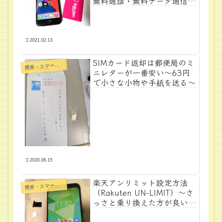
無料通話・無料データ通信機
器をやってみた
2021.02.13
SIMカード返却は郵便局のミ
帯・スマートフォン・タブレットPC
携
ニレターが一番安い～63円
で小さな小物や手紙を送る～
2020.06.15
楽天アンリミット設定方法
帯・スマートフォン・タブレットPC
携
（Rakuten UN-LIMIT）～さ
っさと乗り換えた方が良い理
由（楽天スマホ）～