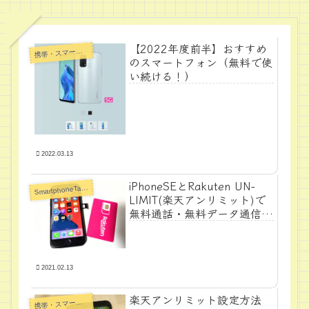
【2022年度前半】おすすめ
帯・スマートフォン・タブレットPC
携
のスマートフォン（無料で使
い続ける！）
2022.03.13
iPhoneSEとRakuten UN-
S
martphoneTabletPC
LIMIT(楽天アンリミット)で
無料通話・無料データ通信機
器をやってみた
2021.02.13
楽天アンリミット設定方法
帯・スマートフォン・タブレットPC
携