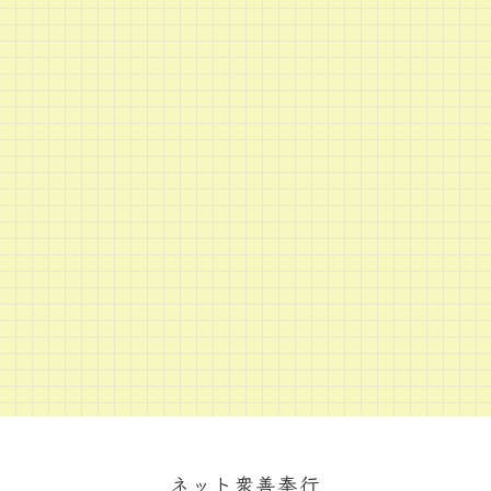
ネット衆善奉行