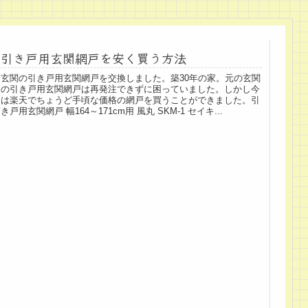
引き戸用玄関網戸を安く買う方法
玄関の引き戸用玄関網戸を交換しました。築30年の家。元の玄関
の引き戸用玄関網戸は再発注できずに困っていました。しかし今
は楽天でちょうど手頃な価格の網戸を買うことができました。引
き戸用玄関網戸 幅164～171cm用 風丸 SKM-1 セイキ...