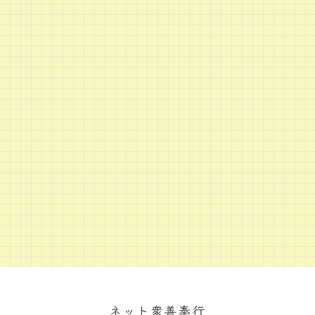
ネット衆善奉行