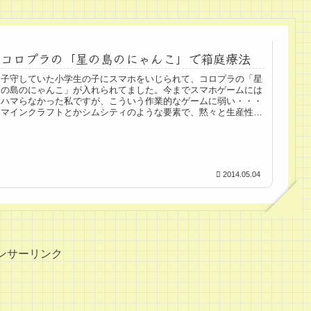
コロプラの「星の島のにゃんこ」で箱庭療法
子守していた小学生の子にスマホをいじられて、コロプラの「星
の島のにゃんこ」が入れられてました。今までスマホゲームには
ハマらなかった私ですが、こういう作業的なゲームに弱い・・・
マインクラフトとかシムシティのような要素で、黙々と生産性を
高めてし...
2014.05.04
ンサーリンク