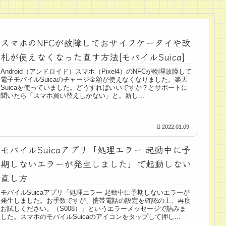
スマホのNFCが故障しておサイフケータイや改
札が使えなくなった直す方法[モバイルSuica]
Android（アンドロイド）スマホ（Pixel4）のNFCが物理故障して
電子モバイルSuicaのチャージ金額が使えなくなりました。楽天
Suicaを使っていました。どうすればいいですか？とサポートに
聞いたら「スマホ買い替えしかない」と。新し...
2022.01.09
モバイルSuicaアプリ「処理エラー 起動中に予
期しないエラーが発生しました」で起動しない
直し方
モバイルSuicaアプリ「処理エラー 起動中に予期しないエラーが
発生しました。お手数ですが、携帯電話の設定を確認の上、再度
お試しください。（S008）」というエラーメッセージで詰みま
した。スマホのモバイルSuicaのアイコンをタップして押し...