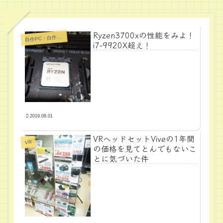
Ryzen3700xの性能をみよ！
自
作PC・自作パーツ
i7-9920X超え！
2019.08.01
VRヘッドセットViveの1年間
VR
の価格を見てとんでもないこ
とに気づいた件