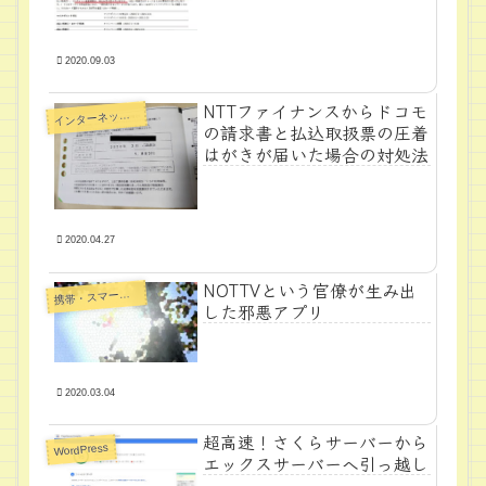
2020.09.03
NTTファイナンスからドコモ
ンターネット・裏技
イ
の請求書と払込取扱票の圧着
はがきが届いた場合の対処法
2020.04.27
NOTTVという官僚が生み出
帯・スマートフォン・タブレットPC
携
した邪悪アプリ
2020.03.04
超高速！さくらサーバーから
WordPress
エックスサーバーへ引っ越し