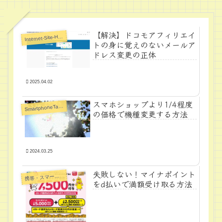
【解決】ドコモアフィリエイ
I
nternet-Site-Howto
トの身に覚えのないメールア
ドレス変更の正体
2025.04.02
スマホショップより1/4程度
S
martphoneTabletPC
の価格で機種変更する方法
2024.03.25
失敗しない！マイナポイント
帯・スマートフォン・タブレットPC
携
をd払いで満額受け取る方法