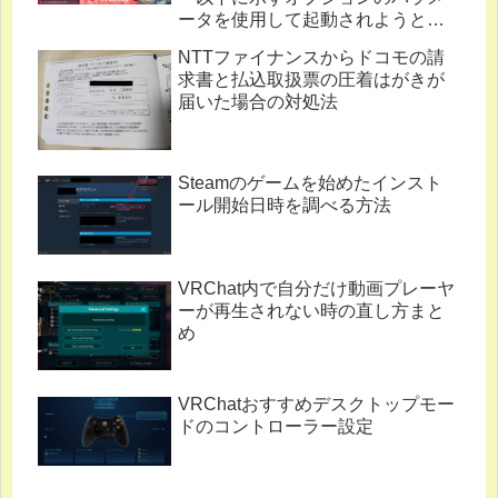
ータを使用して起動されようとし
ています。」
NTTファイナンスからドコモの請
求書と払込取扱票の圧着はがきが
届いた場合の対処法
Steamのゲームを始めたインスト
ール開始日時を調べる方法
VRChat内で自分だけ動画プレーヤ
ーが再生されない時の直し方まと
め
VRChatおすすめデスクトップモー
ドのコントローラー設定