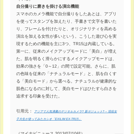
自分撮りに磨きを掛ける演出機能
スマホのカメラ機能で自分撮りをしたあとは、アプリ
を使ってスタンプを加えたり、手書きで文字を書いた
り、フレームを付けたりと、オリジナリティを高める
演出を加える女性が多いという。こうした遊び心を実
現するための機能を主に3つ、TR15は内蔵している。
第一に、従来のメイクアップモードに「美白」が増え
た。肌を明るく滑らかにするメイクアップモードは、
効果の強さを「0～12」の間で設定可能。さらに、肌
の色味を従来の「ナチュラルモード」と、肌を白くす
る「美白モード」から選べる。ナチュラルが健康的な
肌色になるのに対して、美白モードはひたすら白さを
追求する印象を受けた。
引用元：
アジアで人気沸騰のデジタルカメラ? 新ガジェット? – 現役女
子大生が使ってみたカシオ「EXILIM EX-TR15」
（マイナビニュース 2013/07/10付）