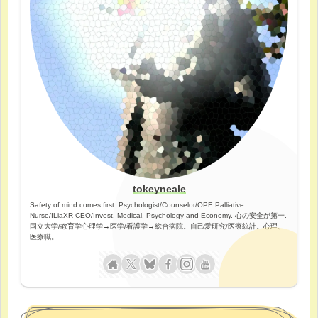
tokeyneale
Safety of mind comes first. Psychologist/Counselor/OPE Palliative
Nurse/ILiaXR CEO/Invest. Medical, Psychology and Economy. 心の安全が第一.
国立大学/教育学心理学→医学/看護学→総合病院。自己愛研究/医療統計。心理、
医療職。