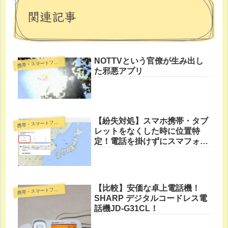
関連記事
NOTTVという官僚が生み出し
帯・スマートフォン・タブレットPC
携
た邪悪アプリ
【紛失対処】スマホ携帯・タブ
帯・スマートフォン・タブレットPC
携
レットをなくした時に位置特
定！電話を掛けずにスマフォを
鳴らす方法！
【比較】安価な卓上電話機！
帯・スマートフォン・タブレットPC
携
SHARP デジタルコードレス電
話機JD-G31CL！