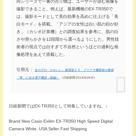
同シリーズで一番の売り物は、ユーザーが望む画像を
撮影できること。例えば、最新機種のEX-TR350で
は、撮影モードとして美白効果を高めに仕上げる「美
白モード」を搭載。「アジアの女性は白い肌の顔が好
き」（カシオ計算機）との調査結果を参考に、肌の白
さや滑らかさを12段階から選べるようにした。男性技
術者の視点では白すぎて不自然というほどの過剰な画
像処理をあえて搭載した。
引用元：
女の子の「かわいい」願望捉えろ プリクラ機開発の裏側
「美」に迫る電子機器（後編）
（日経新聞 2014/5/26付）
日経新聞ではEX-TR350として特集していますね。↓
Brand New Casio Exilim EX-TR350 High Speed Digital
Camera White, USA Seller Fast Shipping