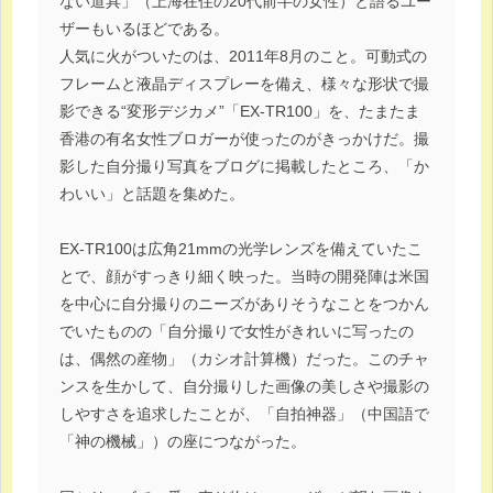
ない道具」（上海在住の20代前半の女性）と語るユー
ザーもいるほどである。
人気に火がついたのは、2011年8月のこと。可動式の
フレームと液晶ディスプレーを備え、様々な形状で撮
影できる“変形デジカメ”「EX-TR100」を、たまたま
香港の有名女性ブロガーが使ったのがきっかけだ。撮
影した自分撮り写真をブログに掲載したところ、「か
わいい」と話題を集めた。
EX-TR100は広角21mmの光学レンズを備えていたこ
とで、顔がすっきり細く映った。当時の開発陣は米国
を中心に自分撮りのニーズがありそうなことをつかん
でいたものの「自分撮りで女性がきれいに写ったの
は、偶然の産物」（カシオ計算機）だった。このチャ
ンスを生かして、自分撮りした画像の美しさや撮影の
しやすさを追求したことが、「自拍神器」（中国語で
「神の機械」）の座につながった。